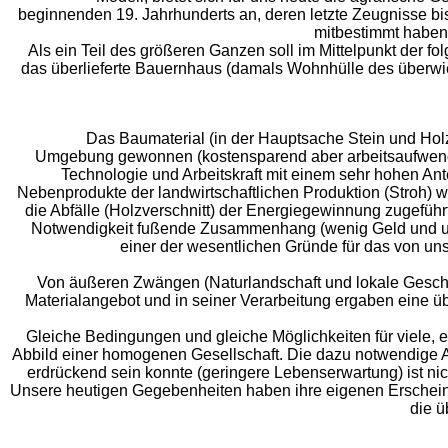
beginnenden 19. Jahrhunderts an, deren letzte Zeugnisse bis
mitbestimmt haben
Als ein Teil des größeren Ganzen soll im Mittelpunkt der 
das überlieferte Bauernhaus (damals Wohnhülle des überwi
Das Baumaterial (in der Hauptsache Stein und Holz
Umgebung gewonnen (kostensparend aber arbeitsaufwend
Technologie und Arbeitskraft mit einem sehr hohen Antei
Nebenprodukte der landwirtschaftlichen Produktion (Stroh)
die Abfälle (Holzverschnitt) der Energiegewinnung zugeführt
Notwendigkeit fußende Zusammenhang (wenig Geld und un
einer der wesentlichen Gründe für das von u
Von äußeren Zwängen (Naturlandschaft und lokale Gesch
Materialangebot und in seiner Verarbeitung ergaben eine
Gleiche Bedingungen und gleiche Möglichkeiten für viele,
Abbild einer homogenen Gesellschaft. Die dazu notwendige Ar
erdrückend sein konnte (geringere Lebenserwartung) ist ni
Unsere heutigen Gegebenheiten haben ihre eigenen Erschei
die ü