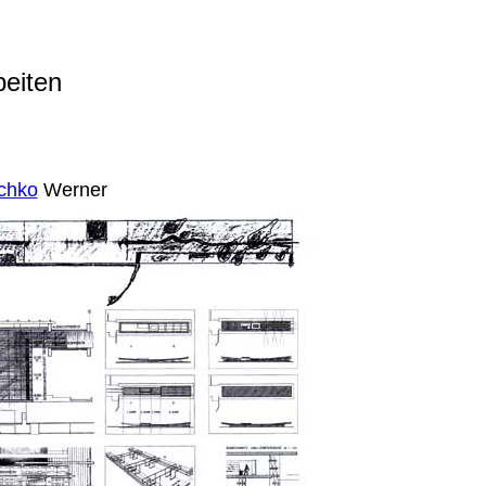
beiten
chko
Werner