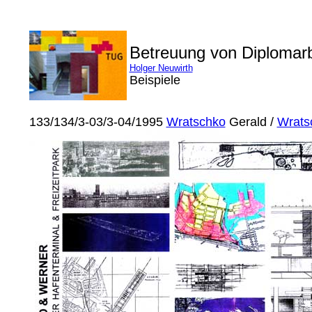
Betreuung von Diplomar
Holger Neuwirth
Beispiele
133/134/3-03/3-04/1995
Wratschko
Gerald /
Wrats