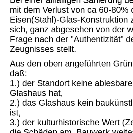
Bei einer allfälligen Sanierung de
mit dem Verlust von ca 60-80% d
Eisen(Stahl)-Glas-Konstruktion
sich, ganz abgesehen von der wi
Frage nach der "Authentizität" d
Zeugnisses stellt.
Aus den oben angeführten Gründ
daß:
1.) der Standort keine ablesbar
Glashaus hat,
2.) das Glashaus kein baukünst
ist,
3.) der kulturhistorische Wert (
die Schäden am Bauwerk weite