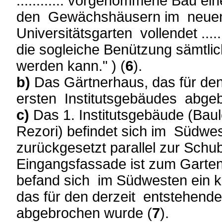
............ vorgenommene Bau e
den Gewächshäusern im neuen 
Universitätsgarten vollendet .......
die sogleiche Benützung sämtlic
werden kann." ) (
6
).
b)
Das Gärtnerhaus, das für de
ersten Institutsgebäudes abge
c)
Das 1. Institutsgebäude (Baul
Rezori) befindet sich im Südwe
zurückgesetzt parallel zur Schu
Eingangsfassade ist zum Garten o
befand sich im Südwesten ein k
das für den derzeit entstehend
abgebrochen wurde (
7
).