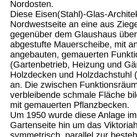
Nordosten.
Diese Eisen(Stahl)-Glas-Architek
Nordwestseite an eine aus Zieg
gegenüber dem Glaushaus überh
abgestufte Mauerscheibe, mit a
angebauten, gemauerten Funkt
(Gartenbetrieb, Heizung und Gä
Holzdecken und Holzdachstuhl (
an. Die zwischen Funktionsräu
verbleibende schmale Fläche bil
mit gemauerten Pflanzbecken.
Um 1950 wurde diese Anlage im
Gartenseite hin um das Viktoria
symmetrisch, parallel zur best