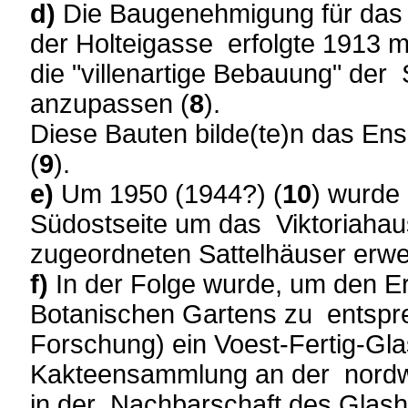
d)
Die Baugenehmigung für das 2
der Holteigasse erfolgte 1913 mi
die "villenartige Bebauung" der
anzupassen (
8
).
Diese Bauten bilde(te)n das En
(
9
).
e)
Um 1950 (1944?) (
10
) wurde
Südostseite um das Viktoriahau
zugeordneten Sattelhäuser erwei
f)
In der Folge wurde, um den Er
Botanischen Gartens zu entspr
Forschung) ein Voest-Fertig-Gla
Kakteensammlung an der nordw
in der Nachbarschaft des Glash