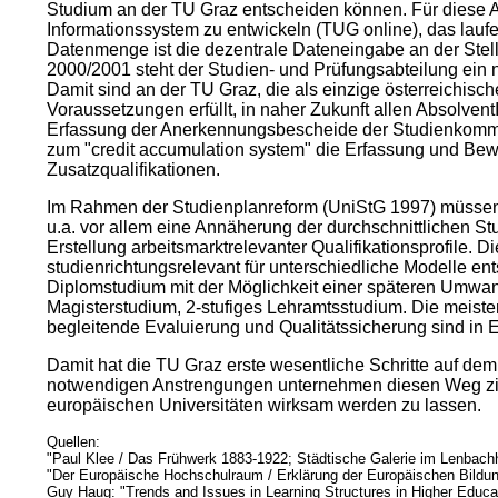
Studium an der TU Graz entscheiden können. Für diese 
Informationssystem zu entwickeln (TUG online), das lauf
Datenmenge ist die dezentrale Dateneingabe an der Stelle
2000/2001 steht der Studien- und Prüfungsabteilung ei
Damit sind an der TU Graz, die als einzige österreichisc
Voraussetzungen erfüllt, in naher Zukunft allen Absolven
Erfassung der Anerkennungsbescheide der Studienkommiss
zum "credit accumulation system" die Erfassung und Be
Zusatzqualifikationen.
Im Rahmen der Studienplanreform (UniStG 1997) müssen di
u.a. vor allem eine Annäherung der durchschnittlichen Stu
Erstellung arbeitsmarktrelevanter Qualifikationsprofile. 
studienrichtungsrelevant für unterschiedliche Modelle en
Diplomstudium mit der Möglichkeit einer späteren Umwand
Magisterstudium, 2-stufiges Lehramtsstudium. Die meisten
begleitende Evaluierung und Qualitätssicherung sind in 
Damit hat die TU Graz erste wesentliche Schritte auf de
notwendigen Anstrengungen unternehmen diesen Weg zielg
europäischen Universitäten wirksam werden zu lassen.
Quellen:
"Paul Klee / Das Frühwerk 1883-1922; Städtische Galerie im Lenbac
"Der Europäische Hochschulraum / Erklärung der Europäischen Bildun
Guy Haug: "Trends and Issues in Learning Structures in Higher Educa