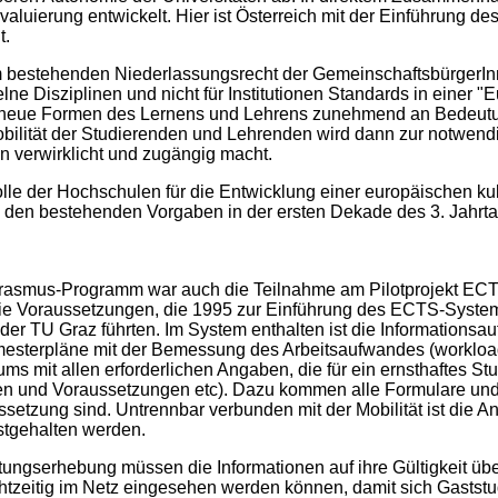
uierung entwickelt. Hier ist Österreich mit der Einführung d
t.
m bestehenden Niederlassungsrecht der GemeinschaftsbürgerIn
elne Disziplinen und nicht für Institutionen Standards in einer 
n neue Formen des Lernens und Lehrens zunehmend an Bedeutu
bilität der Studierenden und Lehrenden wird dann zur notwend
 verwirklicht und zugängig macht.
lle der Hochschulen für die Entwicklung einer europäischen ku
den bestehenden Vorgaben in der ersten Dekade des 3. Jahrta
Erasmus-Programm war auch die Teilnahme am Pilotprojekt ECT
ie Voraussetzungen, die 1995 zur Einführung des ECTS-System
er TU Graz führten. Im System enthalten ist die Informationsau
emesterpläne mit der Bemessung des Arbeitsaufwandes (workloa
ums mit allen erforderlichen Angaben, die für ein ernsthaftes S
gen und Voraussetzungen etc). Dazu kommen alle Formulare und
setzung sind. Untrennbar verbunden mit der Mobilität ist die 
stgehalten werden.
ungserhebung müssen die Informationen auf ihre Gültigkeit übe
tzeitig im Netz eingesehen werden können, damit sich Gaststud