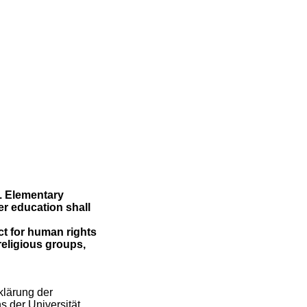
s. Elementary
er education shall
ct for human rights
religious groups,
klärung der
 der Universität