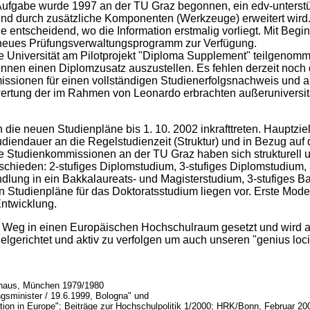
Aufgabe wurde 1997 an der TU Graz begonnen, ein edv-unterstü
end durch zusätzliche Komponenten (Werkzeuge) erweitert wird. 
 entscheidend, wo die Information erstmalig vorliegt. Mit Begi
n neues Prüfungsverwaltungsprogramm zur Verfügung.
he Universität am Pilotprojekt "Diploma Supplement" teilgenomm
tInnen einen Diplomzusatz auszustellen. Es fehlen derzeit noch 
ionen für einen vollständigen Studienerfolgsnachweis und als 
wertung der im Rahmen von Leonardo erbrachten außeruniversi
e neuen Studienpläne bis 1. 10. 2002 inkrafttreten. Hauptzie
diendauer an die Regelstudienzeit (Struktur) und in Bezug auf d
Die Studienkommissionen an der TU Graz haben sich strukturell u
tschieden: 2-stufiges Diplomstudium, 3-stufiges Diplomstudium, 
lung in ein Bakkalaureats- und Magisterstudium, 3-stufiges B
 Studienpläne für das Doktoratsstudium liegen vor. Erste Model
Entwicklung.
m Weg in einen Europäischen Hochschulraum gesetzt und wird a
erichtet und aktiv zu verfolgen um auch unseren "genius loci"
hhaus, München 1979/1980
gsminister / 19.6.1999, Bologna" und
tion in Europe"; Beiträge zur Hochschulpolitik 1/2000; HRK/Bonn, Februar 20