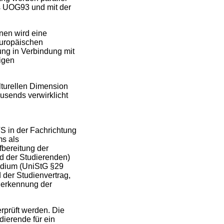
es UOG93 und mit der
nen wird eine
"Europäischen
ng in Verbindung mit
igen
lturellen Dimension
usends verwirklicht
S in der Fachrichtung
s als
fbereitung der
d der Studierenden)
tudium (UniStG §29
 der Studienvertrag,
Anerkennung der
rprüft werden. Die
ierende für ein