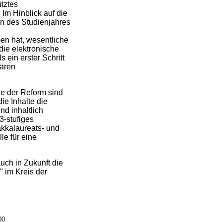
tztes
Im Hinblick auf die
nn des Studienjahres
en hat, wesentliche
die elektronische
ein erster Schritt
tären
le der Reform sind
ie Inhalte die
nd inhaltlich
3-stufiges
akkalaureats- und
le für eine
uch in Zukunft die
 im Kreis der
00