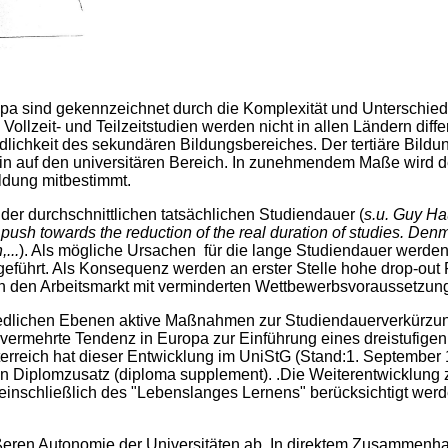
a sind gekennzeichnet durch die Komplexität und Unterschiedl
llzeit- und Teilzeitstudien werden nicht in allen Ländern diffe
dlichkeit des sekundären Bildungsbereiches. Der tertiäre Bildun
llein auf den universitären Bereich. In zunehmendem Maße wird 
ldung mitbestimmt.
er durchschnittlichen tatsächlichen Studiendauer (
s.u. Guy Hau
 push towards the reduction of the real duration of studies. De
...
). Als mögliche Ursachen für die lange Studiendauer werde
ngeführt. Als Konsequenz werden an erster Stelle hohe drop-out 
n in den Arbeitsmarkt mit verminderten Wettbewerbsvoraussetzun
iedlichen Ebenen aktive Maßnahmen zur Studiendauerverkürzun
e vermehrte Tendenz in Europa zur Einführung eines dreistufige
terreich hat dieser Entwicklung im UniStG (Stand:1. Septembe
 Diplomzusatz (diploma supplement). .Die Weiterentwicklung z
inschließlich des "Lebenslanges Lernens" berücksichtigt werde
ößeren Autonomie der Universitäten ab. In direktem Zusammenh