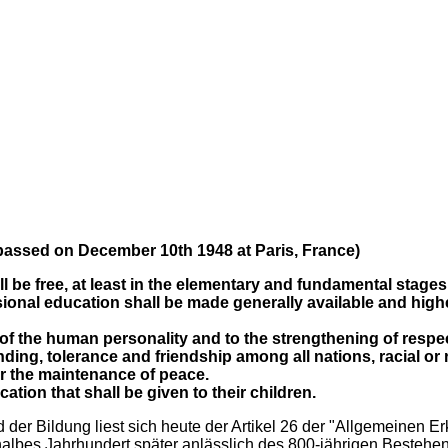
passed on December 10th 1948 at Paris, France)
l be free, at least in the elementary and fundamental stage
ional education shall be made generally available and high
t of the human personality and to the strengthening of respe
ing, tolerance and friendship among all nations, racial or 
for the maintenance of peace.
cation that shall be given to their children.
 der Bildung liest sich heute der Artikel 26 der "Allgemeinen Er
albes Jahrhundert später anlässlich des 800-jährigen Bestehens