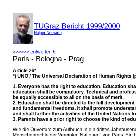
TUGraz Bericht 1999/2000
Holger Neuwirth
>>>>>> entwerfen 6
Paris - Bologna - Prag
Article 26*
*) UNO / The Universal Declaration of Human Rights (
1. Everyone has the right to education. Education shal
education shall be compulsory. Technical and profess
be equally accessible to all on the basis of merit.
2. Education shall be directed to the full developmen
and fundamental freedoms. It shall promote understand
and shall further the activities of the United Nations 
3. Parents have a prior right to choose the kind of edu
Wie die Ouverture zum Aufbruch in ein drittes Jahrtausend
Menschenrechte der Vereinten Nationen" von Paris. Ein h