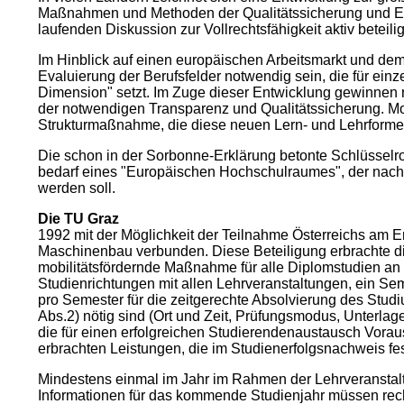
Maßnahmen und Methoden der Qualitätssicherung und Eval
laufenden Diskussion zur Vollrechtsfähigkeit aktiv beteilig
Im Hinblick auf einen europäischen Arbeitsmarkt und de
Evaluierung der Berufsfelder notwendig sein, die für einz
Dimension" setzt. Im Zuge dieser Entwicklung gewinne
der notwendigen Transparenz und Qualitätssicherung. Mo
Strukturmaßnahme, die diese neuen Lern- und Lehrformen
Die schon in der Sorbonne-Erklärung betonte Schlüsselro
bedarf eines "Europäischen Hochschulraumes", der nach 
werden soll.
Die TU Graz
1992 mit der Möglichkeit der Teilnahme Österreichs am 
Maschinenbau verbunden. Diese Beteiligung erbrachte d
mobilitätsfördernde Maßnahme für alle Diplomstudien an d
Studienrichtungen mit allen Lehrveranstaltungen, ein S
pro Semester für die zeitgerechte Absolvierung des Studi
Abs.2) nötig sind (Ort und Zeit, Prüfungsmodus, Unterla
die für einen erfolgreichen Studierendenaustausch Voraus
erbrachten Leistungen, die im Studienerfolgsnachweis fe
Mindestens einmal im Jahr im Rahmen der Lehrveranstalt
Informationen für das kommende Studienjahr müssen rech