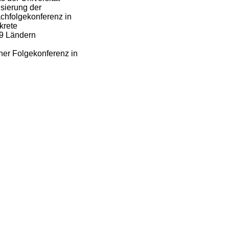
sierung der
achfolgekonferenz in
krete
29 Ländern
ner Folgekonferenz in