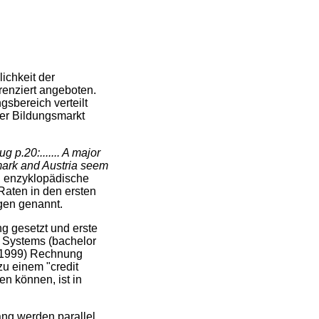
ichkeit der
renziert angeboten.
gsbereich verteilt
der Bildungsmarkt
g p.20:....... A major
nmark and Austria seem
n enzyklopädische
Raten in den ersten
gen genannt.
g gesetzt und erste
n Systems (bachelor
r 1999) Rechnung
u einem "credit
n können, ist in
ang werden parallel