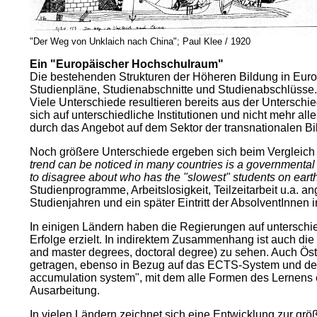
"Der Weg von Unklaich nach China"; Paul Klee / 1920
Ein "Europäischer Hochschulraum"
Die bestehenden Strukturen der Höheren Bildung in Europ
Studienpläne, Studienabschnitte und Studienabschlüsse. Vo
Viele Unterschiede resultieren bereits aus der Unterschie
sich auf unterschiedliche Institutionen und nicht mehr a
durch das Angebot auf dem Sektor der transnationalen Bi
Noch größere Unterschiede ergeben sich beim Vergleich d
trend can be noticed in many countries is a governmental
to disagree about who has the "slowest" students on earth,
Studienprogramme, Arbeitslosigkeit, Teilzeitarbeit u.a. a
Studienjahren und ein später Eintritt der AbsolventInne
In einigen Ländern haben die Regierungen auf untersch
Erfolge erzielt. In indirektem Zusammenhang ist auch di
and master degrees, doctoral degree) zu sehen. Auch Ös
getragen, ebenso in Bezug auf das ECTS-System und den
accumulation system", mit dem alle Formen des Lernens e
Ausarbeitung.
In vielen Ländern zeichnet sich eine Entwicklung zur gr