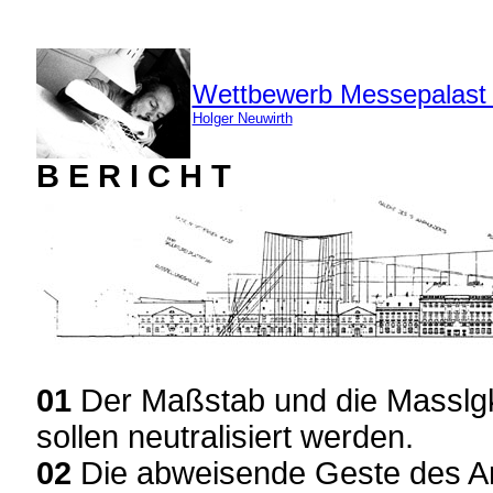
Wettbewerb Messepalast
Holger Neuwirth
B E R I C H T
01
Der Maßstab und die Masslgk
sollen neutralisiert werden.
02
Die abweisende Geste des Ar