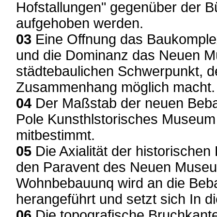
Hofstallungen" gegenüber der Bür
aufgehoben werden.
03
Eine Offnung das Baukomplex
und die Dominanz das Neuen M
städtebaulichen Schwerpunkt, d
Zusammenhang möglich macht.
04
Der Maßstab der neuen Beba
Pole Kunsthlstorisches Museum
mitbestimmt.
05
Die Axialität der historische
den Paravent des Neuen Museu
Wohnbebauunq wird an die Beba
herangeführt und setzt sich In di
06
Die topografische Bruchkante