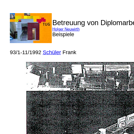
Betreuung von Diplomarb
Holger Neuwirth
Beispiele
93/1-11/1992
Schüler
Frank