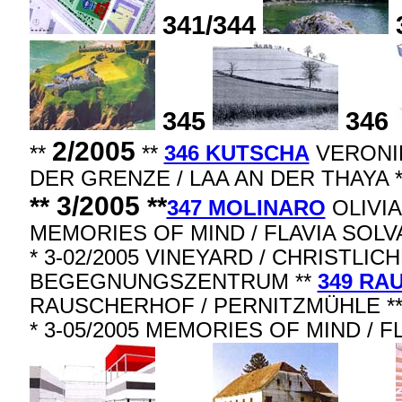
341/344
345
346
2/2005
**
**
346 KUTSCHA
VERONIK
DER GRENZE / LAA AN DER THAYA *
3/2005
**
**
347 MOLINARO
OLIVIA
MEMORIES OF MIND / FLAVIA SOLVA
* 3-02/2005 VINEYARD / CHRISTLIC
BEGEGNUNGSZENTRUM **
349 RA
RAUSCHERHOF / PERNITZMÜHLE *
* 3-05/2005 MEMORIES OF MIND / F