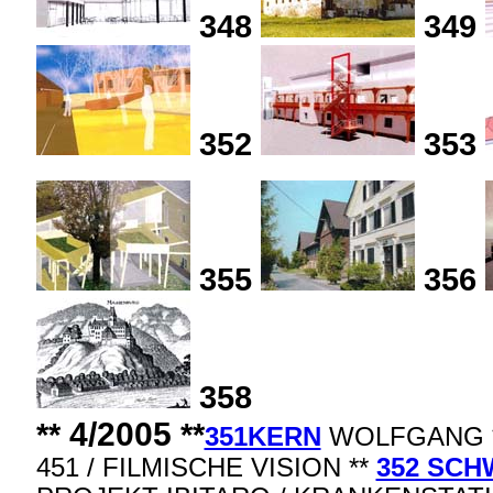
348
349
352
353
355
356
358
4/2005
**
**
351KERN
WOLFGANG * 
451 / FILMISCHE VISION **
352 SCH