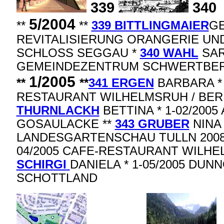
339
340
5/2004
**
**
339 BITTLINGMAIER
GE
REVITALISIERUNG ORANGERIE UN
SCHLOSS SEGGAU *
340 WAHL
SARA
GEMEINDEZENTRUM SCHWERTBER
1/2005
**
**
341 ERGEN
BARBARA * 
RESTAURANT WILHELMSRUH / BERL
THURNLACKH
BETTINA * 1-02/2005
GOSAULACKE **
343 GRUBER
NINA 
LANDESGARTENSCHAU TULLN 2008
04/2005 CAFE-RESTAURANT WILHEL
SCHIRGI
DANIELA * 1-05/2005 DUN
SCHOTTLAND