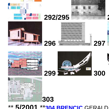
292/295
296
297
299
300
303
5/2001
**
**
304 BRENCIC
GERALD 