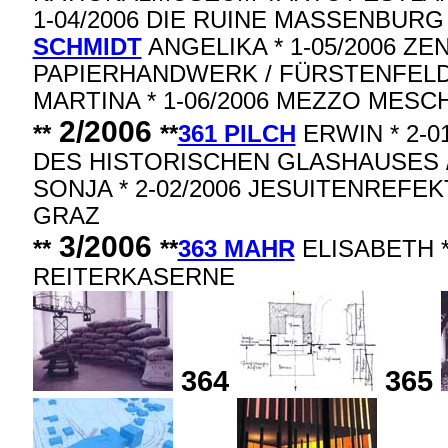
1-04/2006 DIE RUINE MASSENBURG
SCHMIDT
ANGELIKA * 1-05/2006 Z
PAPIERHANDWERK / FÜRSTENFELD
MARTINA * 1-06/2006 MEZZO MESC
2/2006
**
**
361 PILCH
ERWIN * 2-0
DES HISTORISCHEN GLASHAUSES /
SONJA * 2-02/2006 JESUITENREFE
GRAZ
3/2006
**
**
363 MAHR
ELISABETH *
REITERKASERNE
364
365