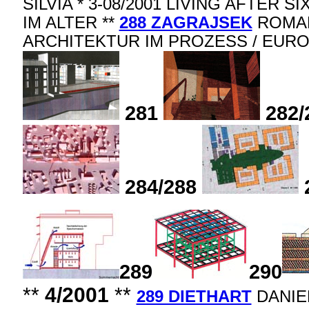
SILVIA * 3-08/2001 LIVING AFTER 
IM ALTER **
288 ZAGRAJSEK
ROMAN 
ARCHITEKTUR IM PROZESS / EURO
281
282/
284/288
289
290
**
4/2001
**
289 DIETHART
DANIEL