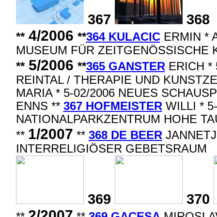
367
368
4/2006
**
**
364 KULACIC
ERMIN * 
MUSEUM FÜR ZEITGENÖSSISCHE K
5/2006
**
**
365 GANSTER
ERICH * 
REINTAL / THERAPIE UND KUNSTZ
MARIA * 5-02/2006 NEUES SCHAUS
ENNS **
367 HOFMEISTER
WILLI * 5
NATIONALPARKZENTRUM HOHE TA
1/2007
**
**
368 DE BEER
JANNETJE
INTERRELIGIÖSER GEBETSRAUM
369
370
2/2007
**
**
369 GACESA
MIROSLAV