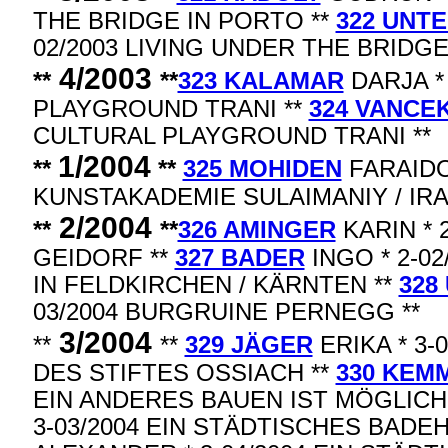
THE BRIDGE IN PORTO **
322 UNT
02/2003 LIVING UNDER THE BRIDGE
4/2003
**
**
323 KALAMAR
DARJA *
PLAYGROUND TRANI **
324 VANCE
CULTURAL PLAYGROUND TRANI **
1/2004
**
**
325 MOHIDEN
FARAIDOO
KUNSTAKADEMIE SULAIMANIY / IR
2/2004
**
**
326 AMINGER
KARIN * 
GEIDORF **
327 BADER
INGO * 2-0
IN FELDKIRCHEN / KÄRNTEN **
328
03/2004 BURGRUINE PERNEGG **
3/2004
**
**
329 JÄGER
ERIKA * 3-
DES STIFTES OSSIACH **
330 KEM
EIN ANDERES BAUEN IST MÖGLICH
3-03/2004 EIN STÄDTISCHES BADE