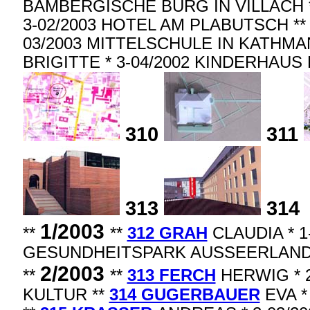
BAMBERGISCHE BURG IN VILLACH 
3-02/2003 HOTEL AM PLABUTSCH *
03/2003 MITTELSCHULE IN KATHMA
BRIGITTE * 3-04/2002 KINDERHAUS
310
311
313
314
1/2003
**
**
312 GRAH
CLAUDIA * 1
GESUNDHEITSPARK AUSSEERLAND
2/2003
**
**
313 FERCH
HERWIG * 
KULTUR **
314 GUGERBAUER
EVA *