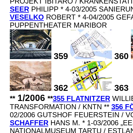
PROJEKT IBITARO / KRANKENSTAT
SEER
PHILIPP * 4-03/2005 SANIER
VESELKO
ROBERT * 4-04/2005 GEF
PUPPENTHEATER MARIBOR
359
360
362
363
1/2006
**
**
355 FLATNITZER
WILLIB
TRANSFORMATION / KNTN **
356 
02/2006 GUTSHOF FEUERSTEIN / 
SCHAFFER
HANS M. * 1-03/2006 „E
NATIONALMUSEUM TARTU / ESTLAN