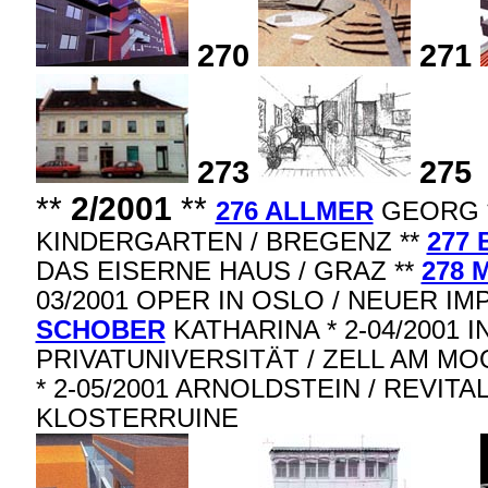
270
271
273
275
**
2/2001
**
276 ALLMER
GEORG *
KINDERGARTEN / BREGENZ **
277
DAS EISERNE HAUS / GRAZ **
278 
03/2001 OPER IN OSLO / NEUER IM
SCHOBER
KATHARINA * 2-04/2001 
PRIVATUNIVERSITÄT / ZELL AM MO
* 2-05/2001 ARNOLDSTEIN / REVIT
KLOSTERRUINE