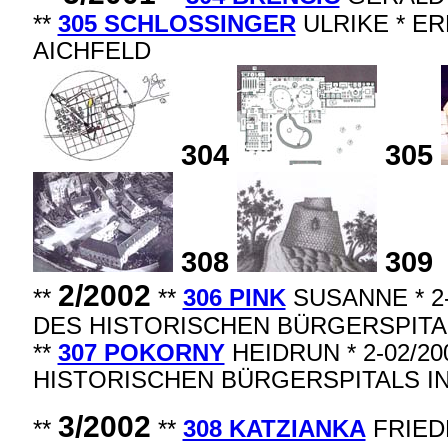
**
305 SCHLOSSINGER
ULRIKE * E
AICHFELD
304
305
308
309
2/2002
**
**
306 PINK
SUSANNE * 2
DES HISTORISCHEN BÜRGERSPITA
**
307 POKORNY
HEIDRUN * 2-02/2
HISTORISCHEN BÜRGERSPITALS IN
3/2002
**
**
308 KATZIANKA
FRIEDR