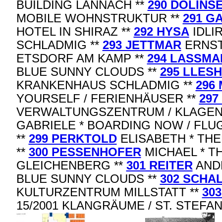
BUILDING LANNACH **
290 DOLINS
MOBILE WOHNSTRUKTUR **
291 G
HOTEL IN SHIRAZ **
292 HYSA
IDLI
SCHLADMIG **
293 JETTMAR
ERNST 
ETSDORF AM KAMP **
294 LASSMA
BLUE SUNNY CLOUDS **
295 LLESH
KRANKENHAUS SCHLADMIG **
296
YOURSELF / FERIENHÄUSER **
297
VERWALTUNGSZENTRUM / KLAGEN
GABRIELE * BOARDING NOW / FL
**
299 PERKTOLD
ELISABETH * TH
**
300 PESSENHOFER
MICHAEL * 
GLEICHENBERG **
301 REITER
ANDR
BLUE SUNNY CLOUDS **
302 SCHA
KULTURZENTRUM MILLSTATT **
30
15/2001 KLANGRÄUME / ST. STEFA