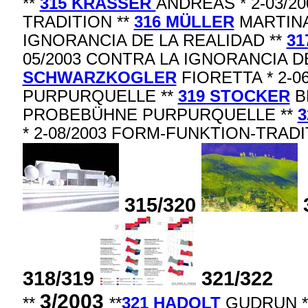
**
315 KRASSER
ANDREAS * 2-03/2
TRADITION **
316 MÜLLER
MARTINA 
IGNORANCIA DE LA REALIDAD **
31
05/2003 CONTRA LA IGNORANCIA D
SCHWARZKOGLER
FIORETTA * 2-
PURPURQUELLE **
319 STOCKER
B
PROBEBÜHNE PURPURQUELLE **
3
* 2-08/2003 FORM-FUNKTION-TRADI
315/320
318/319
321/322
3/2003
**
**
321 HADOLT
GUDRUN * 