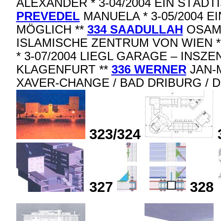
ALEXANDER * 3-04/2004 EIN STÄD
PREVEDEL
MANUELA * 3-05/2004 E
MÖGLICH **
334 SAADULLAH
OSAMA
ISLAMISCHE ZENTRUM VON WIEN 
* 3-07/2004 LIEGL GARAGE – INSZ
KLAGENFURT **
336 WERNER
JAN-M
XAVER-CHANGE / BAD DRIBURG /
323/324
327
328