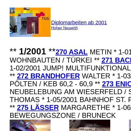
Diplomarbeiten ab 2001
Holger Neuwirth
**
1/2001
**
270 ASAL
METIN * 1-
WOHNBAUTEN / TÜRKEI **
271 BA
1-02/2001 JUMP! MULTIFUNKTION
**
272 BRANDHOFER
WALTER * 1-03
PÖLTEN / KEB 60,2 - 60,9 **
273 ENI
NEUBELEBUNG AM WIESERFELD / 
THOMAS * 1-05/2001 BAHNHOF ST. PÖ
**
275 LÄSSER
MARGARETHE * 1-06
BEWEGUNGSZONE / BRUNECK