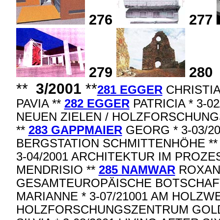
276
277
279
280
**
3/2001
**
281 EGGER
CHRISTIA
PAVIA **
282 EGGER
PATRICIA * 3-
NEUEN ZIELEN / HOLZFORSCHUN
**
283 GAPPMAIER
GEORG * 3-03/2
BERGSTATION SCHMITTENHÖHE *
3-04/2001 ARCHITEKTUR IM PROZES
MENDRISIO **
285 NAMWAR
ROXANA
GESAMTEUROPÄISCHE BOTSCHAFT 
MARIANNE * 3-07/21001 AM HOLZW
HOLZFORSCHUNGSZENTRUM GOL