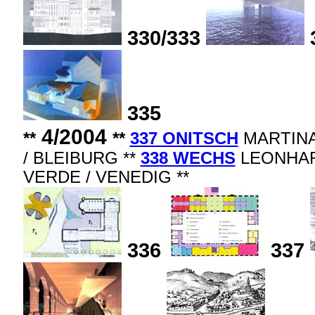
330/333
335
4/2004
**
**
337 ONITSCH
MARTINA 
/ BLEIBURG **
338 WECHS
LEONHARD
VERDE / VENEDIG **
336
337